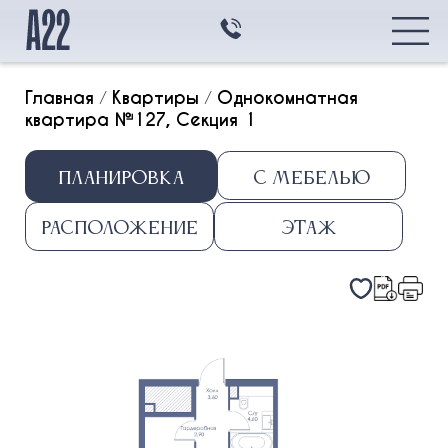
Главная
/
Квартиры
/
Однокомнатная
квартира №127, Секция 1
Главная
Планировка
С мебелью
Квартиры
Квартиры
Транспортная
Расположение
Этаж
доступность
Студия
Архитектура
1k
2k
3k
Контакты