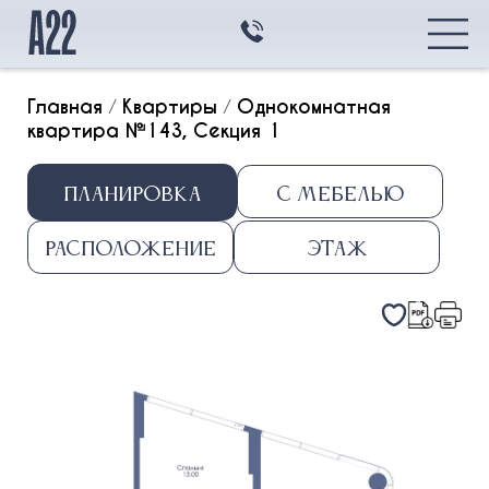
Главная
/
Квартиры
/
Однокомнатная
квартира №143, Секция 1
Главная
Планировка
С мебелью
Квартиры
Квартиры
Транспортная
Расположение
Этаж
доступность
Студия
Архитектура
1k
2k
3k
Контакты