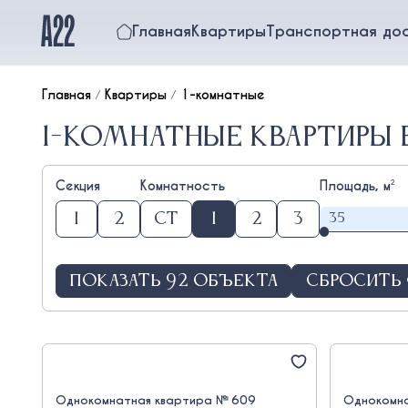
Главная
Квартиры
Транспортная до
Главная
/
Квартиры
/
1-комнатные
1-комнатные квартиры в
Секция
Комнатность
Площадь, м
2
1
2
Ст
1
2
3
Показать
92
объекта
Сбросить 
Однокомнатная квартира № 609
Однокомна