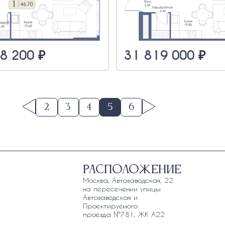
8 200 ₽
31 819 000 ₽
2
3
4
5
6
Расположение
Москва, Автозаводская, 22
на пересечении улицы
Автозаводская и
Проектируемого
проезда №781, ЖК А22