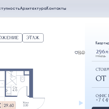
ступность
Архитектура
Контакты
ожение
Этаж
Кварти
29.6
м
площадь
СТОИ
от 
Офис 
+7 (