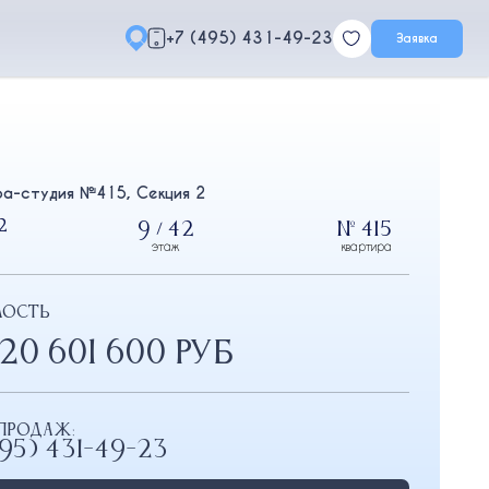
+7 (495) 431-49-23
Заявка
ра-студия №415, Секция 2
2
9 / 42
№ 415
этаж
квартира
МОСТЬ
20 601 600 РУБ
продаж:
495) 431-49-23