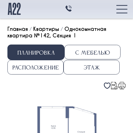
Главная
/
Квартиры
/
Однокомнатная
квартира №142, Секция 1
Главная
Планировка
С мебелью
Квартиры
Квартиры
Транспортная
Расположение
Этаж
доступность
Студия
Архитектура
1k
2k
3k
Контакты