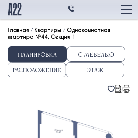
Главная
/
Квартиры
/
Однокомнатная
квартира №44, Секция 1
Главная
Планировка
С мебелью
Квартиры
Квартиры
Транспортная
Расположение
Этаж
доступность
Студия
Архитектура
1k
2k
3k
Контакты