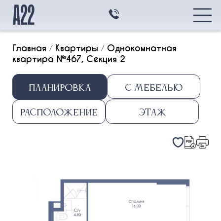
Главная
/
Квартиры
/
Однокомнатная
квартира №467, Секция 2
Главная
Планировка
С мебелью
Квартиры
Квартиры
Транспортная
Расположение
Этаж
доступность
Студия
Архитектура
1k
2k
3k
Контакты