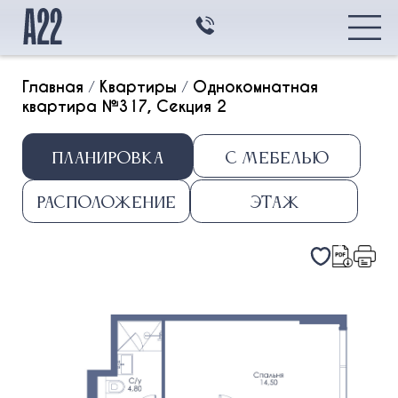
Главная
/
Квартиры
/
Однокомнатная
квартира №317, Секция 2
Главная
Планировка
С мебелью
Квартиры
Квартиры
Транспортная
Расположение
Этаж
доступность
Студия
Архитектура
1k
2k
3k
Контакты